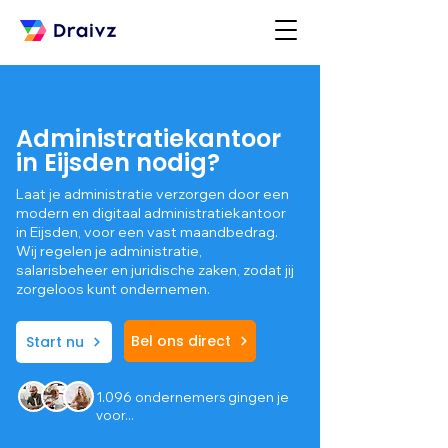
Administratiekantoor
in Eijsden nodig?
Laat je administratie verzorgen door een
modern en digitaal administratiekantoor
in Eijsden, voor een vast maandbedrag.
Wij regelen je administratie,
salarisbeheer en juridische zaken, zodat jij
zorgeloos kunt ondernemen.
Bel ons direct
Start nu
1.096 ondernemers gingen je
voor...