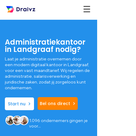
Administratiekantoor
in Landgraaf nodig?
Laat je administratie overnemen door
een modern digitaal kantoor in Landgraaf,
voor een vast maandtarief. Wij regelen de
administratie, salarisverwerking en
juridische zaken, zodat jij zorgeloos kunt
ondernemen.
Bel ons direct
Start nu
1.096 ondernemers gingen je
voor...