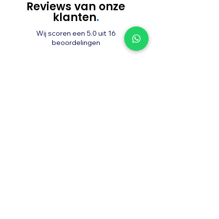
Reviews van onze
klanten
.
Wij scoren een 5.0 uit 16
beoordelingen
5.0
​16 beoordelingen
aan
Beoordeel ons op Google
Vanaf dag één regelde Draivz mijn