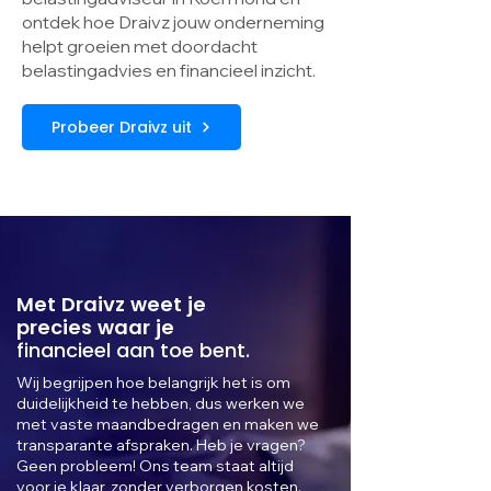
ontdek hoe Draivz jouw onderneming
helpt groeien met doordacht
belastingadvies en financieel inzicht.
Probeer Draivz uit
Met Draivz weet je
precies waar je
financieel aan toe bent.
Wij begrijpen hoe belangrijk het is om
duidelijkheid te hebben, dus werken we
met vaste maandbedragen en maken we
transparante afspraken. Heb je vragen?
Geen probleem! Ons team staat altijd
voor je klaar, zonder verborgen kosten.