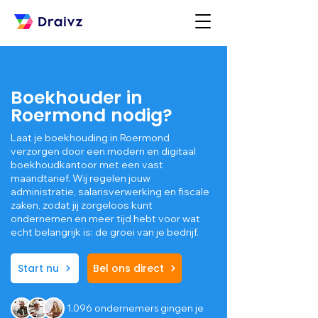
Boekhouder in
Roermond nodig?
Laat je boekhouding in Roermond
verzorgen door een modern en digitaal
boekhoudkantoor met een vast
maandtarief. Wij regelen jouw
administratie, salarisverwerking en fiscale
zaken, zodat jij zorgeloos kunt
ondernemen en meer tijd hebt voor wat
echt belangrijk is: de groei van je bedrijf.
Start nu
Bel ons direct
1.096 ondernemers gingen je