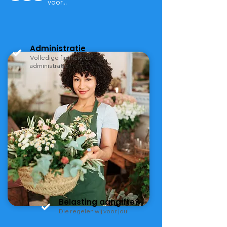
voor...
Administratie
Volledige financiële
administratie
Belasting aangifte?
Die regelen wij voor jou!