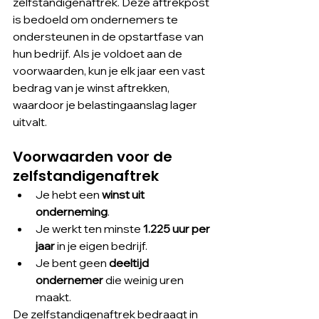
zelfstandigenaftrek. Deze aftrekpost 
is bedoeld om ondernemers te 
ondersteunen in de opstartfase van 
hun bedrijf. Als je voldoet aan de 
voorwaarden, kun je elk jaar een vast 
bedrag van je winst aftrekken, 
waardoor je belastingaanslag lager 
uitvalt.
Voorwaarden voor de 
zelfstandigenaftrek
Je hebt een 
winst uit 
onderneming
.
Je werkt ten minste 
1.225 uur per 
jaar
 in je eigen bedrijf.
Je bent geen 
deeltijd 
ondernemer
 die weinig uren 
maakt.
De zelfstandigenaftrek bedraagt in 