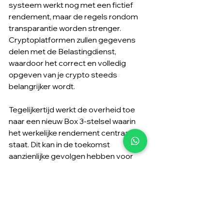
systeem werkt nog met een fictief 
rendement, maar de regels rondom 
transparantie worden strenger. 
Cryptoplatformen zullen gegevens 
delen met de Belastingdienst, 
waardoor het correct en volledig 
opgeven van je crypto steeds 
belangrijker wordt.
Tegelijkertijd werkt de overheid toe 
naar een nieuw Box 3-stelsel waarin 
het werkelijke rendement centraal 
staat. Dit kan in de toekomst 
aanzienlijke gevolgen hebben voor 
crypto-beleggers. Het is daarom 
verstandig om je fiscale positie tijdig 
te laten beoordelen, zodat je precies 
weet waar je aan toe bent en goed 
voorbereid bent op komende 